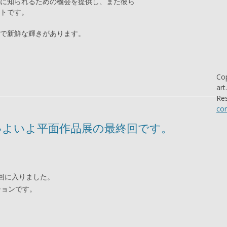
に知られるための機会を提供し、また彼ら
トです。
で新鮮な輝きがあります。
Cop
art
Res
con
 その16〜いよいよ平面作品展の最終回です。
 最終回に入りました。
ションです。