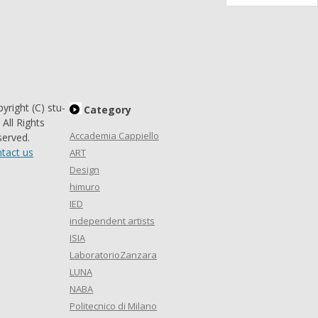
yright (C) stu-
Category
. All Rights
Accademia Cappiello
erved.
tact us
ART
Design
himuro
IED
independent artists
ISIA
LaboratorioZanzara
LUNA
NABA
Politecnico di Milano