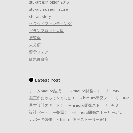
stu-art exhibition 2015
stu-art museum store
stu-art story
クラウドファンディング
グランフロント大阪
展覧会
未分類
留学フェア
阪急百貨店
Latest Post
チームhimuro結成！ ～himuro開発ストーリー#45
燕三条にやってきました！ ～himuro開発ストーリー#44
基本設計スタート！ ～himuro開発ストーリー#43
設計パートナー登場！ ～himuro開発ストーリー#42
カバーの製作 ～himuro開発ストーリー#41